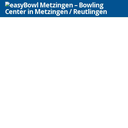
Jugendschutz
Jugendschutz ist uns wichtig. Hier finden Sie Informationen und
ein Formular, um eine Verlängerung des Aufenhaltes von
Jugendlichen zu ermöglichen.
Dieses Formular gilt für Jugendliche ab 16 Jahren! Der / die Jugendliche
kann mit einer über 18 Jahre alten bevollmächtigten Begleitperson der
Eltern nach 00:00 Uhr unser Bowlingcenter noch besuchen, sollte die
bevollmächtigte über 18 Jahre alte Person das Center aber vorzeitig
verlassen, so muss auch die unter 18 Jahre alte Person das Center